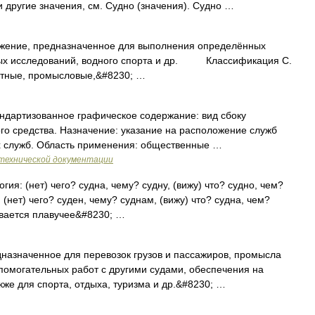
 другие значения, см. Судно (значения). Судно …
ние, предназначенное для выполнения определённых
чных исследований, водного спорта и др. Классификация С.
ртные, промысловые,&#8230; …
ндартизованное графическое содержание: вид сбоку
го средства. Назначение: указание на расположение служб
их служб. Область применения: общественные …
технической документации
гия: (нет) чего? судна, чему? судну, (вижу) что? судно, чем?
 (нет) чего? суден, чему? суднам, (вижу) что? судна, чем?
ывается плавучее&#8230; …
азначенное для перевозок грузов и пассажиров, промысла
помогательных работ с другими судами, обеспечения на
кже для спорта, отдыха, туризма и др.&#8230; …