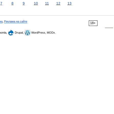
7
8
9
10
11
12
13
ка
,
Реклама на сайте
18+
omla,
Drupal,
WordPress, MODx.