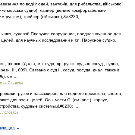
везення по воді людей, вантажів, для рибальства, військової
лике морське судно); лайнер (велике комфортабельне
им рушієм); крейсер (військове);&#8230; …
удёнышко, судовой Плавучее сооружение, предназначенное для
целей, для научных исследований и т.п. Парусное су/дно.
о …
, тверск. (Даль), мн. суда, др. русск. судьно сосуд , судно,
резн. III, 609). Связано с суд II, сосуд, посуда, диал. также в
506); см …
акса Фасмера
евозки грузов и пассажиров, для водного промысла, спорта,
кже для воен. целей. Осн. части С. (см. рис.): корпус,
стройства, судовые системы,&#8230; …
ий словарь
дующая
→