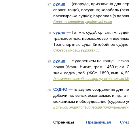
судно
— (споруда, призначена для пере
27
справи тощо), посудина; корабель (ве
пасажирське судно); пароплав (з паров
Словник синонімів української мови
судно
— I а; мн. суда/; ср. см. тж. с
28
транспортных, промысловых и военных 
Транспортные суда. Китобойное су/дн
Словарь многих выражений
судно
— с ударением на конце – псковск.
29
лодка (Афан. Никит., грам. 1460 г.; см. С
знач. лодка , тоб. (ЖСт., 1899, вып. 4, 
Этимологический словарь русского языка М
СУДНО
— плавучее сооружение для пер
30
добычи полезных ископаемых и пр., а та
механизмы и оборудование (судовые у
Большой энциклопедический политехническ
Страницы
←
Предыдущая
Сле