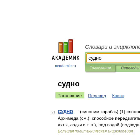
Словари и энциклоп
academic.ru
Толкования
Переводы
судно
Толкование
Перевод
Книги
СУДНО
— (синоним корабль) (1) сложн
21
Архимеда (см.), способное передвигат
яхты, лодки и т. п.), под водой (подво
Большая политехническая энциклопедия