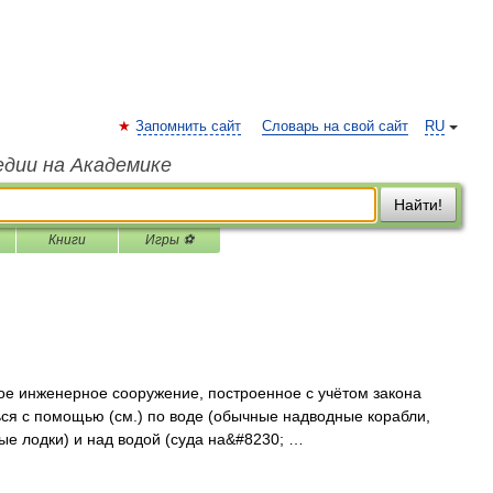
Запомнить сайт
Словарь на свой сайт
RU
едии на Академике
Найти!
Книги
Игры ⚽
ое инженерное сооружение, построенное с учётом закона
ься с помощью (см.) по воде (обычные надводные корабли,
дные лодки) и над водой (суда на&#8230; …