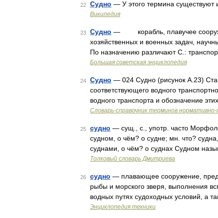
Судно
— У этого термина существуют и
22
Википедия
Судно
— корабль, плавучее сооруже
23
хозяйственных и военных задач, нау
По назначению различают С.: транспо
Большая советская энциклопедия
Судно
— 024 Судно (рисунок А.23) Ста
24
соответствующего водного транспортно
водного транспорта и обозначение эт
Словарь-справочник терминов нормативно-
судно
— сущ., с., употр. часто Морфоло
25
судном, о чём? о судне; мн. что? судна,
суднами, о чём? о суднах Судном наз
Толковый словарь Дмитриева
судно
— плавающее сооружение, предн
26
рыбы и морского зверя, выполнения вс
водных путях судоходных условий, а та
Энциклопедия техники