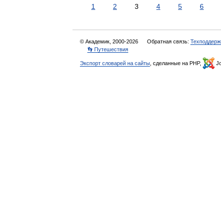
1
2
3
4
5
6
© Академик, 2000-2026
Обратная связь:
Техподдерж
👣 Путешествия
Экспорт словарей на сайты
, сделанные на PHP,
Jo